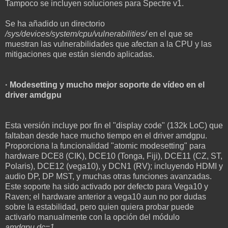
Tampoco se incluyen soluciones para Spectre v1.
Se ha añadido un directorio
/sys/devices/system/cpu/vulnerabilities/
en el que se
muestran las vulnerabilidades que afectan a la CPU y las
mitigaciones que están siendo aplicadas.
· Modesetting y mucho mejor soporte de vídeo en el
driver amdgpu
Esta versión incluye por fin el "display code" (132k LoC) que
faltaban desde hace mucho tiempo en el driver amdgpu.
Proporciona la funcionalidad "atomic modesetting" para
hardware DCE8 (CIK), DCE10 (Tonga, Fiji), DCE11 (CZ, ST,
Polaris), DCE12 (vega10), y DCN1 (RV); incluyendo HDMI y
audio DP, DP MST, y muchas otras funciones avanzadas.
Este soporte ha sido activado por defecto para Vega10 y
Raven; el hardware anterior a vega10 aun no por dudas
sobre la estabilidad, pero quien quiera probar puede
activarlo manualmente con la opción del módulo
amdgpu.dc=1