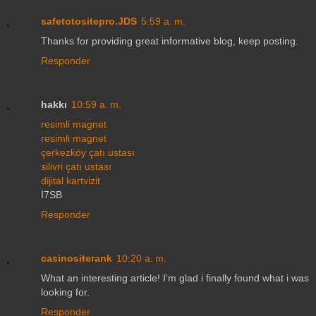
safetotositepro.JDS
5:59 a. m.
Thanks for providing great informative blog, keep posting.
Responder
hakkı
10:59 a. m.
resimli magnet
resimli magnet
çerkezköy çatı ustası
silivri çatı ustası
dijital kartvizit
İ7SB
Responder
casinositerank
10:20 a. m.
What an interesting article! I'm glad i finally found what i was
looking for.
Responder