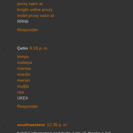
proxy satın al
knight online proxy
mobil proxy satın al
RRN6
Responder
Çetin
6:18 p. m.
konya
malatya
manisa
mardin
mersin
muğla
rize
UKE4
Responder
southwestern
12:35 p. m.
helpful information and facts. Lots of, thanks a lot!