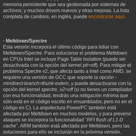
memoria persistente que sea gestionada por sistemas de
archivos; y muchos drivers nuevos y otras mejoras. La lista
completa de cambios, en inglés, puede
encontrarse aquí
.
· Meltdown/Spectre
Esta versión incorpora el último código para lidiar con
Meltdown/Spectre. Para solucionar el problema Meltdown
en CPUs Intel se incluye Page Table Isolation (puede ser
desactivada con la opción del kernel
pti=off
). Para mitigar el
problema Spectre v2, que afecta tanto a Intel como AMD, se
requiere una versión de GCC que soporte la opción
-
mindirect-branch=thunk-extern
, y puede desactivarse con la
opción del kernel
spectre_v2=off
(si no tienes un compilador
con esa funcionalidad, tendrás una mitigación mínima que
sólo está en el código escrito en ensamblador, pero no en el
código en C). La arquitectura PowerPC también está
afectada por Meltdown en muchos modelos, y para prevenir
ataques se incorpora la funcionalidad "
RFI flush of L1-D
cache
". ARM también está afectada por Meltdown, pero las
soluciones para ello se incluirán en la próxima versión.