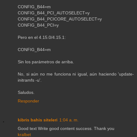
CONFIG_B44=m
CONFIG_B44_PCI_AUTOSELECT=y
CONFIG_B44_PCICORE_AUTOSELECT=y
CONFIG_B44_PCI=y
Pero en el 4.15.0/4.15.1:
CONFIG_B44=m
Sin los parámetros de arriba.
No, si aún no me funciona ni igual, aún haciendo 'update-
initramfs -u'.
Saludos.
Responder
kibris bahis siteleri
1:04 a. m.
Good text Write good content success. Thank you
kralbet