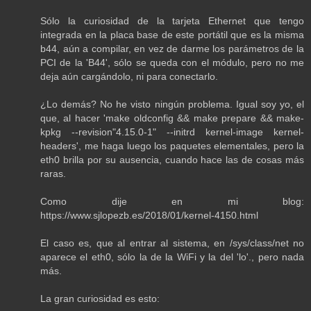
Sólo la curiosidad de la tarjeta Ethernet que tengo
integrada en la placa base de este portátil que es la misma
b44, aún a compilar, en vez de darme los parámetros de la
PCI de la 'B44', sólo se queda con el módulo, pero no me
deja aún cargándolo, ni para conectarlo.
¿Lo demás? No he visto ningún problema. Igual soy yo, el
que, al hacer 'make oldconfig && make prepare && make-
kpkg --revision"4.15.0-1" --initrd kernel-image kernel-
headers', me haga luego los paquetes elementales, pero la
eth0 brilla por su ausencia, cuando hace las de cosas más
raras.
Como dije en mi blog:
https://www.sjlopezb.es/2018/01/kernel-4150.html
El caso es, que al entrar al sistema, en /sys/class/net no
aparece el eth0, sólo la de la WiFi y la del 'lo'., pero nada
más.
La gran curiosidad es esto: